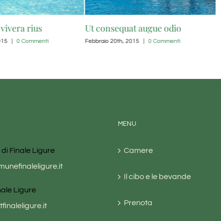
vivera rius
Ut consequat augue odio
N
015
|
0 Commenti
Febbraio 20th, 2015
|
0 Commenti
F
MENU
i Finale Ligure
Camere
nefinaleligure.it
Il cibo e le bevande
nale Ligure
Prenota
finaleligure.it