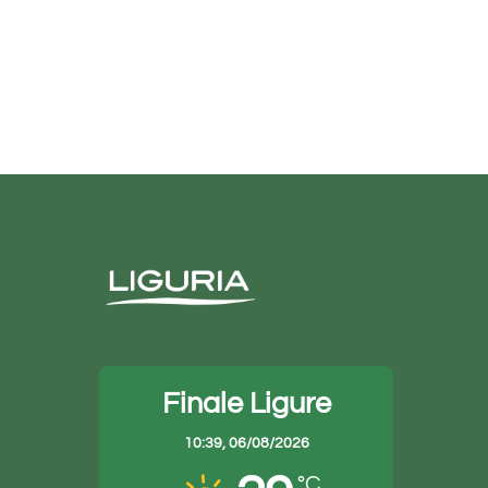
ullam non augue eget
Sed ut perspiciatis
ebbraio 20th, 2015
|
0 Commenti
Maggio 21st, 2015
|
0 Commenti
Finale Ligure
10:39,
06/08/2026
°C