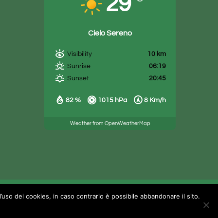
29
Cielo Sereno
10 km
Visibility
06:19
Sunrise
20:45
Sunset
82 %
1015 hPa
8 Km/h
Weather from OpenWeatherMap
’uso dei cookies, in caso contrario è possibile abbandonare il sito.
Facebook
Yelp
TripAdvisor
Instagram