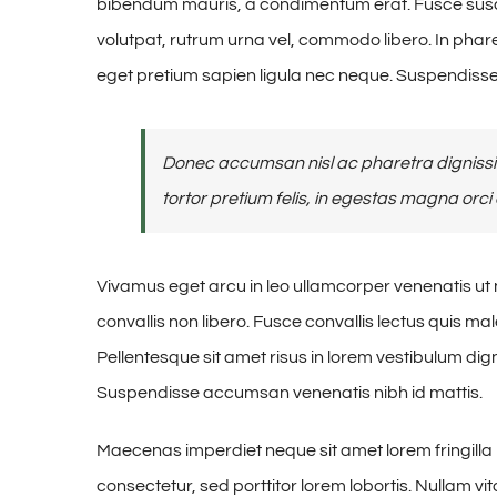
bibendum mauris, a condimentum erat. Fusce susci
volutpat, rutrum urna vel, commodo libero. In phare
eget pretium sapien ligula nec neque. Suspendiss
Donec accumsan nisl ac pharetra dignissim
tortor pretium felis, in egestas magna orci 
Vivamus eget arcu in leo ullamcorper venenatis ut
convallis non libero. Fusce convallis lectus quis m
Pellentesque sit amet risus in lorem vestibulum di
Suspendisse accumsan venenatis nibh id mattis.
Maecenas imperdiet neque sit amet lorem fringill
consectetur, sed porttitor lorem lobortis. Nullam v