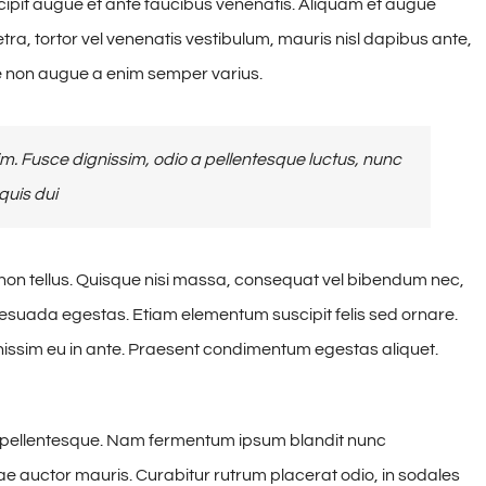
pit augue et ante faucibus venenatis. Aliquam et augue
tra, tortor vel venenatis vestibulum, mauris nisl dapibus ante,
e non augue a enim semper varius.
. Fusce dignissim, odio a pellentesque luctus, nunc
quis dui
 non tellus. Quisque nisi massa, consequat vel bibendum nec,
alesuada egestas. Etiam elementum suscipit felis sed ornare.
gnissim eu in ante. Praesent condimentum egestas aliquet.
a pellentesque. Nam fermentum ipsum blandit nunc
itae auctor mauris. Curabitur rutrum placerat odio, in sodales