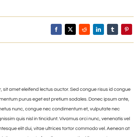
, sit amet eleifend lectus auctor. Sed congue risus id congue
dimentum purus eget est pretium sodales. Donec ipsum ante,
is metus nunc, congue nec condimentum et, vulputate nec
issim quis nisl in tincidunt. Vivamus orci nunc, venenatis vel
ntesque elit dui, vitae ultrices tortor commodo vel. Aenean at