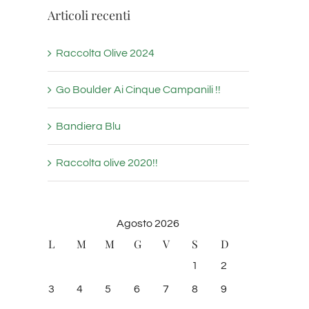
Articoli recenti
Raccolta Olive 2024
Go Boulder Ai Cinque Campanili !!
Bandiera Blu
Raccolta olive 2020!!
Agosto 2026
L
M
M
G
V
S
D
1
2
3
4
5
6
7
8
9