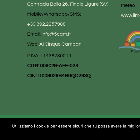
Contrada Bolla 26, Finale Ligure (SV)
Meteo
Mobile/Whatsapp/SMS:
www.ilme
+39 392.2257988
Email:
info@5cam.it
Web:
Ai Cinque Campanili
P.IVA: 11438780014
CITR: 009029-AFF-023
CIN: IT009029B4B6QO293Q
Utilizziamo i cookie per essere sicuri che tu possa avere la miglio
© Copyright
2026
TOKEM S.R.L.
| All Rights Reserved |
Priv