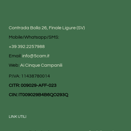
Contrada Bolla 26, Finale Ligure (SV)
Mobile/Whatsapp/SMS:
+39 392.2257988
Email:
info@5cam.it
Web:
Ai Cinque Campanili
P.IVA: 11438780014
CITR: 009029-AFF-023
CIN: IT009029B4B6QO293Q
LINK UTILI