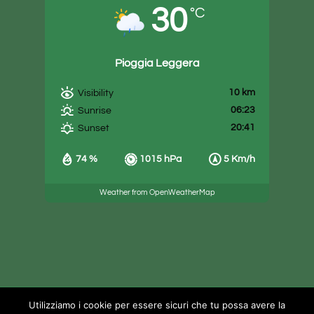
30
°C
Pioggia Leggera
10 km
Visibility
06:23
Sunrise
20:41
Sunset
74 %
1015 hPa
5 Km/h
Weather from OpenWeatherMap
Utilizziamo i cookie per essere sicuri che tu possa avere la
© Copyright
2026
TOKEM S.R.L.
| All Rights Reserved |
Privacy