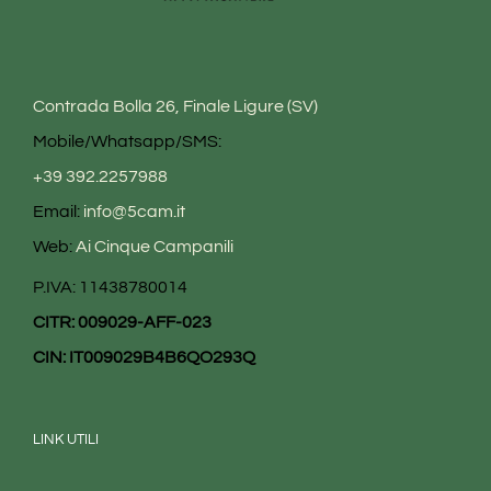
Contrada Bolla 26, Finale Ligure (SV)
Mobile/Whatsapp/SMS:
+39 392.2257988
Email:
info@5cam.it
Web:
Ai Cinque Campanili
P.IVA: 11438780014
CITR: 009029-AFF-023
CIN: IT009029B4B6QO293Q
LINK UTILI