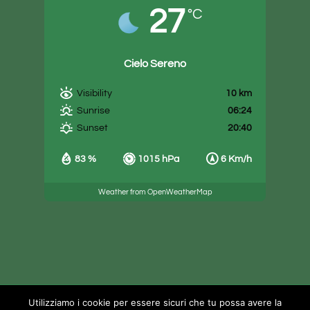
27
°C
Cielo Sereno
10 km
Visibility
06:24
Sunrise
20:40
Sunset
83 %
1015 hPa
6 Km/h
Weather from OpenWeatherMap
Utilizziamo i cookie per essere sicuri che tu possa avere la