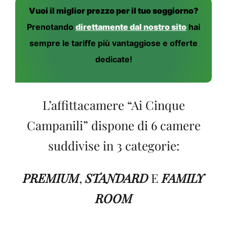
Vuoi il miglior prezzo per il tuo soggiorno?
Prenotando
direttamente dal nostro sito
hai
sempre le tariffe più vantaggiose e offerte
dedicate!
L’affittacamere “Ai Cinque
Campanili” dispone di 6 camere
suddivise in 3 categorie:
PREMIUM
,
STANDARD
E
FAMILY
ROOM