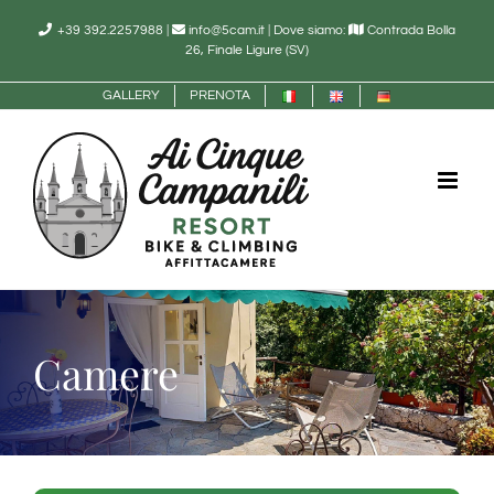
Salta
+39 392.2257988
|
info@5cam.it
|
Dove siamo:
Contrada Bolla
al
26, Finale Ligure (SV)
contenuto
GALLERY
PRENOTA
Camere