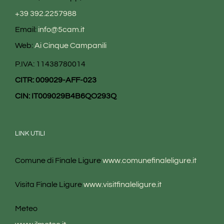
+39 392.2257988
Email:
info@5cam.it
Web:
Ai Cinque Campanili
P.IVA: 11438780014
CITR: 009029-AFF-023
CIN: IT009029B4B6QO293Q
LINK UTILI
Comune di Finale Ligure
www.comunefinaleligure.it
Visita Finale Ligure
www.visitfinaleligure.it
Meteo