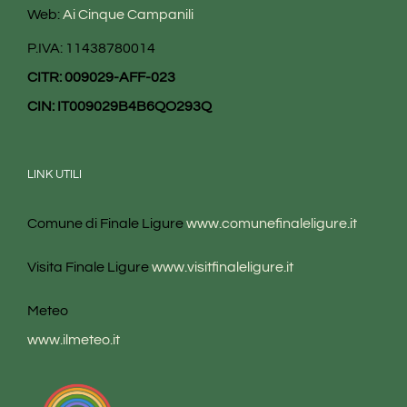
Web:
Ai Cinque Campanili
P.IVA: 11438780014
CITR: 009029-AFF-023
CIN: IT009029B4B6QO293Q
LINK UTILI
Comune di Finale Ligure
www.comunefinaleligure.it
Visita Finale Ligure
www.visitfinaleligure.it
Meteo
www.ilmeteo.it