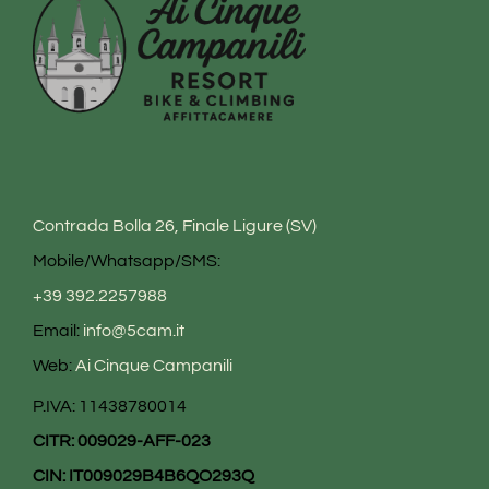
Contrada Bolla 26, Finale Ligure (SV)
Mobile/Whatsapp/SMS:
+39 392.2257988
Email:
info@5cam.it
Web:
Ai Cinque Campanili
P.IVA: 11438780014
CITR: 009029-AFF-023
CIN: IT009029B4B6QO293Q