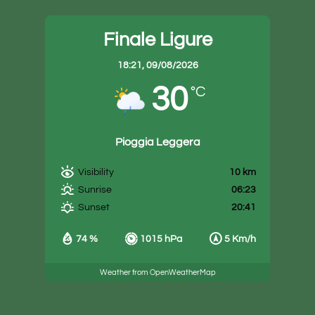
Finale Ligure
18:21,
09/08/2026
30
°C
Pioggia Leggera
10 km
Visibility
06:23
Sunrise
20:41
Sunset
74 %
1015 hPa
5 Km/h
Weather from OpenWeatherMap